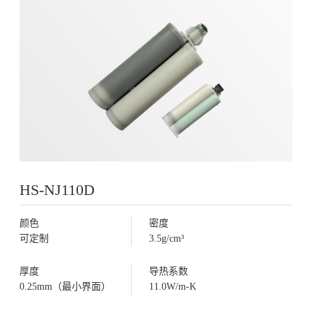
HS-NJ110D
颜色
密度
可定制
3.5g/cm³
厚度
导热系数
0.25mm（最小界面）
11.0W/m-K