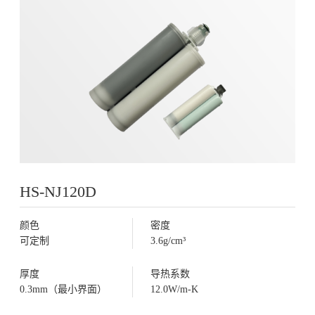
HS-NJ120D
颜色
密度
可定制
3.6g/cm³
厚度
导热系数
0.3mm（最小界面）
12.0W/m-K