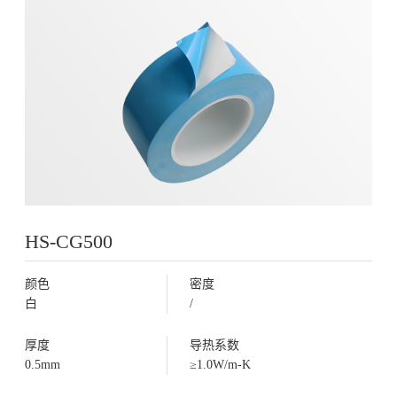
HS-CG500
颜色
密度
白
/
厚度
导热系数
0.5mm
≥1.0W/m-K