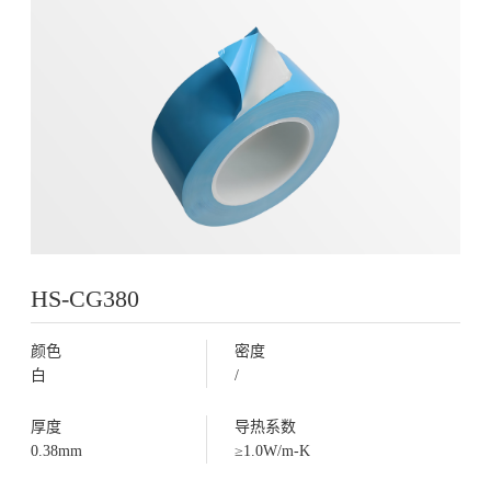
HS-CG380
颜色
密度
白
/
厚度
导热系数
0.38mm
≥1.0W/m-K