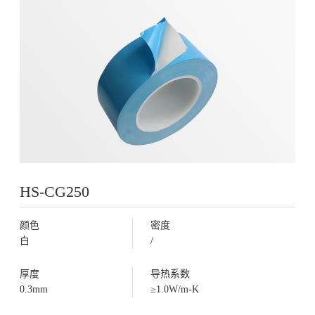
HS-CG250
颜色
密度
白
/
厚度
导热系数
0.3mm
≥1.0W/m-K